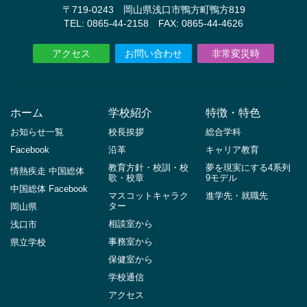
〒719-0243 岡山県浅口市鴨方町鴨方819
TEL: 0865-44-2158 FAX: 0865-44-4626
アクセス
お問い合わせ
非常変災時
ホーム
学校紹介
特徴・特色
お知らせ一覧
校長挨拶
総合学科
Facebook
沿革
キャリア教育
教育方針・校訓・校
夢を現実にする4系列
情熱疾走 中国総体
歌・校章
9モデル
中国総体 Facebook
マスコットキャラク
進学先・就職先
ター
岡山県
相談室から
浅口市
事務室から
県立学校
保健室から
学校通信
アクセス