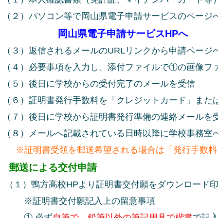
）パソコン等で岡山県電子申請サービスのページへ
岡山県電子申請サービスHPへ
）返信されるメールのURLリンクから申請ページ
）必要事項を入力し、添付ファイルで①の画像ファ
）後日に学校からの受付完了のメールを受信
）証明書発行手数料を「クレジットカード」または
）後日に学校から証明書発行準備の連絡メールを
）メールへ記載されている日時以降に学校事務室へ
※証明書受領を郵送希望される場合は「発行手数料
 郵送による交付申請
）鴨方高校HPより証明書交付願をダウンロード印
証明書交付願記入上の留意事項
 必ず
自筆で、鉛筆以外の筆記用具で楷書
で記