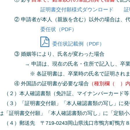
証明書交付願様式ダウンロード
証
申請者が本人（親族を含む）以外の場合は、代理
委任状（PDF）
委任状記載例（PDF）
 婚姻等により、氏名が変わった場合
 申請は、現在の氏名・住所で記入し、卒業時の
 各証明書は、卒業時の氏名で証明されま
 外国語の証明書が必要な場合
（種別欄（ ）
）本人確認書類（免許証、マイナンバーカード等
）「証明書交付願」「本人確認書類の写し」に発行
は「証明書交付願」「本人確認書類の写し」に「定額小
）郵送先 〒719-0243岡山県浅口市鴨方町鴨方