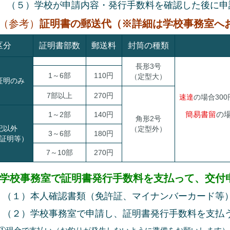
）学校が申請内容・発行手数料を確認した後に申請
（参考）
証明書の郵送代（※詳細は学校事務室へ
区分
証明書部数
郵送料
封筒の種類
長形3号
1～6部
110円
（定型大）
証明のみ
7部以上
270円
速達
の場合30
簡易書留
の場
1～2部
140円
角形2号
記以外
（定型外）
3～6部
180円
証明等）
7～10部
270円
学校事務室で証明書発行手数料を支払って、交付
）本人確認書類（免許証、マイナンバーカード等）
）学校事務室で申請し、証明書発行手数料を支払