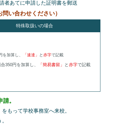
者あてに申請した証明書を郵送
お問い合わせください）
特殊取扱いの場合
0円を加算し、
「速達」
と
赤字
で記載
合350円を加算し、
「簡易書留」
と
赤字
で記載
申請。
をもって学校事務室へ来校。
う。