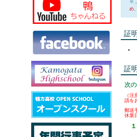
※
め
証
証
次の
（注
請を
郵送
休業
１ 
（１