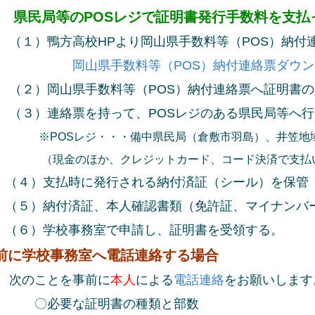
県民局等のPOSレジで証明書発行手数料を支払
）鴨方高校HPより岡山県手数料等（POS）納付連
岡山県手数料等（POS）納付連絡票ダウ
）岡山県手数料等（POS）納付連絡票へ証明書の
）連絡票を持って、POSレジのある県民局等へ行
OSレジ・・・備中県民局（倉敷市羽島）、井笠地域事
金のほか、クレジットカード、コード決済で支払い
）支払時に発行される納付済証（シール）を保管
）納付済証、本人確認書類（免許証、マイナンバー
）学校事務室で申請し、証明書を受領する。
前に学校事務室へ電話連絡する場合
のことを事前に
本人
による
電話連絡
をお願いします
必要な証明書の種類と部数