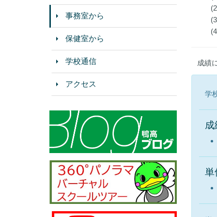
(
事務室から
(
保健室から
学校通信
成績
アクセス
学
成
単