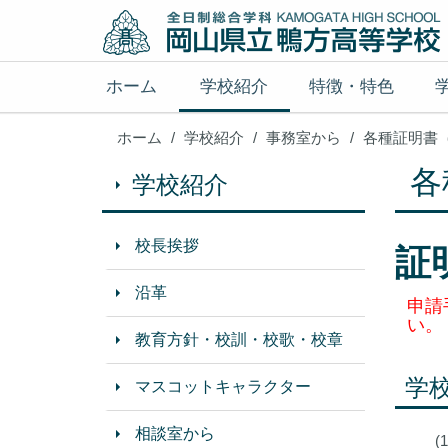
ホーム
学校紹介
特徴・特色
ホーム
学校紹介
事務室から
各種証明書
各
学校紹介
校長挨拶
証
沿革
申請
い。
教育方針・校訓・校歌・校章
学
マスコットキャラクター
相談室から
(