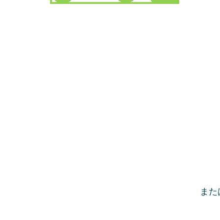
② 
③
→
※
④
（２
（３
また
（４