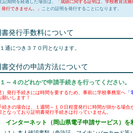
 上記期間を経過した場合は、
「成績に関する証明は、学校教育法施
、発行できません。」
ことの証明を発行することになります。
明書発行手数料について
１通につき３７０円となります。
明書交付の申請方法について
１～４のどれかで申請手続きを行ってください。
意）発行手続きには時間を要するため、事前に学校事務室へ
「
お願いします！
手続きの場合は、１週間～１０日程度発行に時間が掛かる場合
日となっており証明書発行手続きは行っていません。
インターネット（岡山県電子申請サービス）を
）本人確認書類（免許証、マイナンバーカード等）