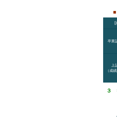
（５
■
卒業
上
（成績
３ 
（１
（２