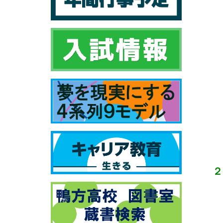
（２
（３
（４
（５
（６
（７
（８
２
（１
※
①