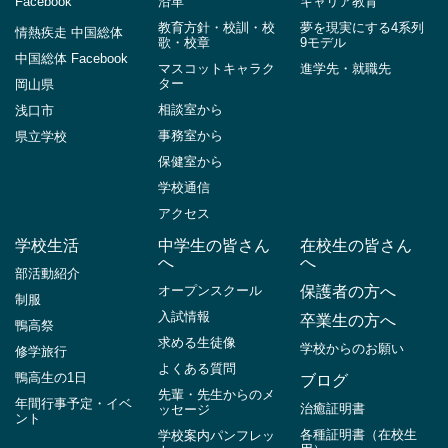
Facebook
沿革
キャリア教育
教育方針・校訓・校
夢を現実にする4系列
情熱疾走 中国総体
歌・校章
9モデル
中国総体 Facebook
マスコットキャラク
進学先・就職先
ター
岡山県
相談室から
浅口市
事務室から
県立学校
保健室から
学校通信
アクセス
学校生活
中学生の皆さん
在校生の皆さん
へ
へ
部活動紹介
オープンスクール
保護者の方へ
制服
入試情報
卒業生の方へ
鴨高祭
求める生徒像
学校からのお願い
修学旅行
よくある質問
鴨高生の1日
ブログ
先輩・先生からのメ
年間行事予定・イベ
治癒証明書
ッセージ
ント
各種証明書（在校生
学校案内パンフレッ