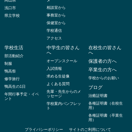
岡山県
相談室から
浅口市
事務室から
県立学校
保健室から
学校通信
アクセス
学校生活
中学生の皆さん
在校生の皆さん
へ
へ
部活動紹介
オープンスクール
保護者の方へ
制服
入試情報
卒業生の方へ
鴨高祭
求める生徒像
学校からのお願い
修学旅行
よくある質問
鴨高生の1日
ブログ
先輩・先生からのメ
年間行事予定・イベ
治癒証明書
ッセージ
ント
各種証明書（在校生
学校案内パンフレッ
用）
ト
各種証明書（卒業生
用）
プライバシーポリシー
サイトのご利用について