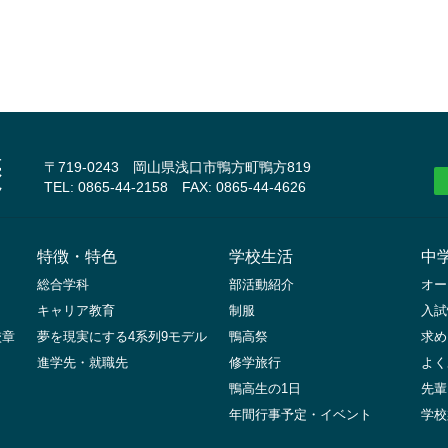
〒719-0243 岡山県浅口市鴨方町鴨方819
TEL: 0865-44-2158 FAX: 0865-44-4626
特徴・特色
学校生活
中
総合学科
部活動紹介
オー
キャリア教育
制服
入試
校章
夢を現実にする4系列9モデル
鴨高祭
求め
進学先・就職先
修学旅行
よく
鴨高生の1日
先輩
年間行事予定・イベント
学校