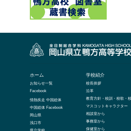
ホーム
学校紹介
お知らせ一覧
校長挨拶
Facebook
沿革
教育方針・校訓・校歌・
情熱疾走 中国総体
マスコットキャラクター
中国総体 Facebook
相談室から
岡山県
事務室から
浅口市
保健室から
県立学校