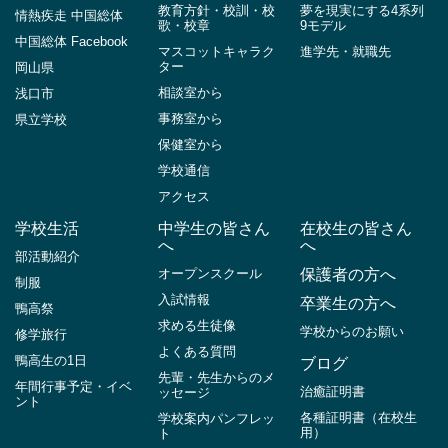
教育方針・校訓・校
夢を現実にする4系列
情熱疾走 中国総体
歌・校章
9モデル
中国総体 Facebook
マスコットキャラク
進学先・就職先
ター
岡山県
相談室から
浅口市
事務室から
県立学校
保健室から
学校通信
アクセス
学校生活
中学生の皆さん
在校生の皆さん
へ
へ
部活動紹介
オープンスクール
保護者の方へ
制服
入試情報
卒業生の方へ
鴨高祭
求める生徒像
学校からのお願い
修学旅行
よくある質問
鴨高生の1日
ブログ
先輩・先生からのメ
年間行事予定・イベ
治癒証明書
ッセージ
ント
各種証明書（在校生
学校案内パンフレッ
用）
ト