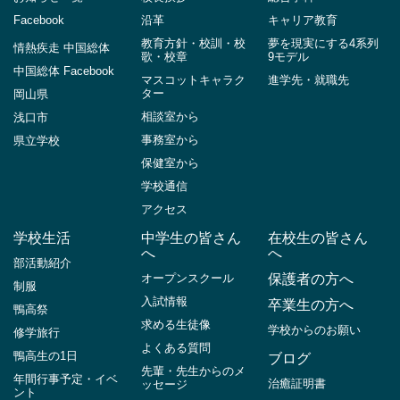
Facebook
沿革
キャリア教育
教育方針・校訓・校
夢を現実にする4系列
情熱疾走 中国総体
歌・校章
9モデル
中国総体 Facebook
マスコットキャラク
進学先・就職先
ター
岡山県
相談室から
浅口市
事務室から
県立学校
保健室から
学校通信
アクセス
学校生活
中学生の皆さん
在校生の皆さん
へ
へ
部活動紹介
オープンスクール
保護者の方へ
制服
入試情報
卒業生の方へ
鴨高祭
求める生徒像
学校からのお願い
修学旅行
よくある質問
鴨高生の1日
ブログ
先輩・先生からのメ
年間行事予定・イベ
治癒証明書
ッセージ
ント