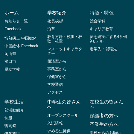
ホーム
学校紹介
特徴・特色
お知らせ一覧
校長挨拶
総合学科
Facebook
沿革
キャリア教育
教育方針・校訓・校
夢を現実にする4系列
情熱疾走 中国総体
歌・校章
9モデル
中国総体 Facebook
マスコットキャラク
進学先・就職先
ター
岡山県
相談室から
浅口市
事務室から
県立学校
保健室から
学校通信
アクセス
学校生活
中学生の皆さん
在校生の皆さん
へ
へ
部活動紹介
オープンスクール
保護者の方へ
制服
入試情報
卒業生の方へ
鴨高祭
求める生徒像
学校からのお願い
修学旅行