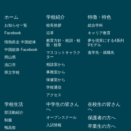
ホーム
学校紹介
特徴・特色
お知らせ一覧
校長挨拶
総合学科
Facebook
沿革
キャリア教育
教育方針・校訓・校
夢を現実にする4系列
情熱疾走 中国総体
歌・校章
9モデル
中国総体 Facebook
マスコットキャラク
進学先・就職先
ター
岡山県
相談室から
浅口市
事務室から
県立学校
保健室から
学校通信
アクセス
学校生活
中学生の皆さん
在校生の皆さん
へ
へ
部活動紹介
オープンスクール
保護者の方へ
制服
入試情報
卒業生の方へ
鴨高祭