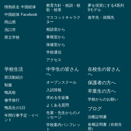
教育方針・校訓・校
夢を現実にする4系列
情熱疾走 中国総体
歌・校章
9モデル
中国総体 Facebook
マスコットキャラク
進学先・就職先
ター
岡山県
相談室から
浅口市
事務室から
県立学校
保健室から
学校通信
アクセス
学校生活
中学生の皆さん
在校生の皆さん
へ
へ
部活動紹介
オープンスクール
保護者の方へ
制服
入試情報
卒業生の方へ
鴨高祭
求める生徒像
学校からのお願い
修学旅行
よくある質問
鴨高生の1日
ブログ
先輩・先生からのメ
年間行事予定・イベ
治癒証明書
ッセージ
ント
各種証明書（在校生
学校案内パンフレッ
用）
ト