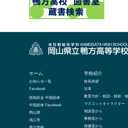
ホーム
学校紹介
お知らせ一覧
校長挨拶
Facebook
沿革
教育方針・校訓・校歌・
情熱疾走 中国総体
マスコットキャラクター
中国総体 Facebook
相談室から
岡山県
事務室から
浅口市
保健室から
県立学校