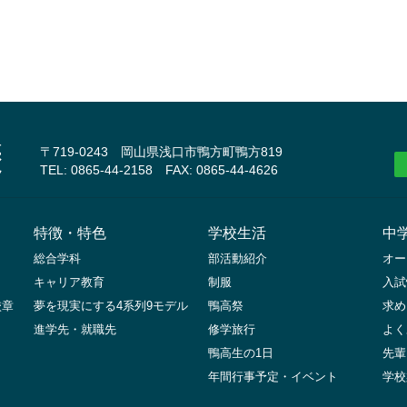
〒719-0243 岡山県浅口市鴨方町鴨方819
TEL: 0865-44-2158 FAX: 0865-44-4626
特徴・特色
学校生活
中
総合学科
部活動紹介
オー
キャリア教育
制服
入試
校章
夢を現実にする4系列9モデル
鴨高祭
求め
進学先・就職先
修学旅行
よく
鴨高生の1日
先輩
年間行事予定・イベント
学校