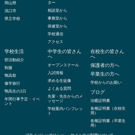
ター
岡山県
相談室から
浅口市
事務室から
県立学校
保健室から
学校通信
アクセス
学校生活
中学生の皆さん
在校生の皆さん
へ
へ
部活動紹介
オープンスクール
保護者の方へ
制服
入試情報
卒業生の方へ
鴨高祭
求める生徒像
学校からのお願い
修学旅行
よくある質問
鴨高生の1日
ブログ
先輩・先生からのメ
年間行事予定・イベ
治癒証明書
ッセージ
ント
各種証明書（在校生
学校案内パンフレッ
用）
ト
各種証明書（卒業生
用）