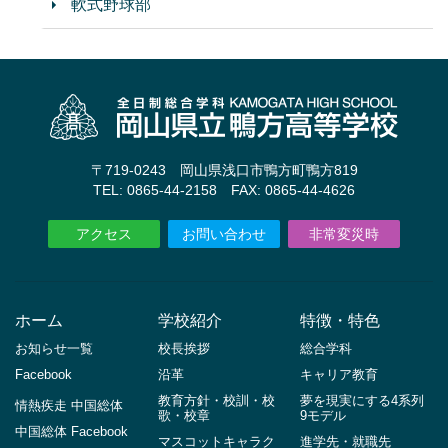
軟式野球部
〒719-0243 岡山県浅口市鴨方町鴨方819
TEL: 0865-44-2158 FAX: 0865-44-4626
アクセス
お問い合わせ
非常変災時
ホーム
学校紹介
特徴・特色
お知らせ一覧
校長挨拶
総合学科
Facebook
沿革
キャリア教育
教育方針・校訓・校
夢を現実にする4系列
情熱疾走 中国総体
歌・校章
9モデル
中国総体 Facebook
マスコットキャラク
進学先・就職先