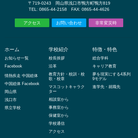
〒719-0243 岡山県浅口市鴨方町鴨方819
TEL: 0865-44-2158 FAX: 0865-44-4626
アクセス
お問い合わせ
非常変災時
ホーム
学校紹介
特徴・特色
お知らせ一覧
校長挨拶
総合学科
Facebook
沿革
キャリア教育
教育方針・校訓・校
夢を現実にする4系列
情熱疾走 中国総体
歌・校章
9モデル
中国総体 Facebook
マスコットキャラク
進学先・就職先
ター
岡山県
相談室から
浅口市
事務室から
県立学校
保健室から
学校通信
アクセス