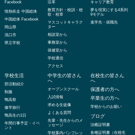
Facebook
沿革
キャリア教育
教育方針・校訓・校
夢を現実にする4系列
情熱疾走 中国総体
歌・校章
9モデル
中国総体 Facebook
マスコットキャラク
進学先・就職先
ター
岡山県
相談室から
浅口市
事務室から
県立学校
保健室から
学校通信
アクセス
学校生活
中学生の皆さん
在校生の皆さん
へ
へ
部活動紹介
オープンスクール
保護者の方へ
制服
入試情報
卒業生の方へ
鴨高祭
求める生徒像
学校からのお願い
修学旅行
よくある質問
鴨高生の1日
ブログ
先輩・先生からのメ
年間行事予定・イベ
治癒証明書
ッセージ
ント
各種証明書（在校生
学校案内パンフレッ