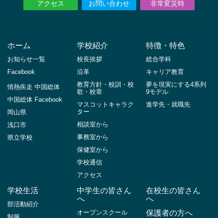
アクセス
お問い合わせ
非常変災時
ホーム
学校紹介
特徴・特色
お知らせ一覧
校長挨拶
総合学科
Facebook
沿革
キャリア教育
教育方針・校訓・校
夢を現実にする4系列
情熱疾走 中国総体
歌・校章
9モデル
中国総体 Facebook
マスコットキャラク
進学先・就職先
ター
岡山県
相談室から
浅口市
事務室から
県立学校
保健室から
学校通信
アクセス
学校生活
中学生の皆さん
在校生の皆さん
へ
へ
部活動紹介
オープンスクール
保護者の方へ
制服