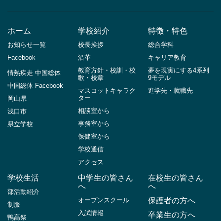
ホーム
学校紹介
特徴・特色
お知らせ一覧
校長挨拶
総合学科
Facebook
沿革
キャリア教育
教育方針・校訓・校
夢を現実にする4系列
情熱疾走 中国総体
歌・校章
9モデル
中国総体 Facebook
マスコットキャラク
進学先・就職先
ター
岡山県
相談室から
浅口市
事務室から
県立学校
保健室から
学校通信
アクセス
学校生活
中学生の皆さん
在校生の皆さん
へ
へ
部活動紹介
オープンスクール
保護者の方へ
制服
入試情報
卒業生の方へ
鴨高祭