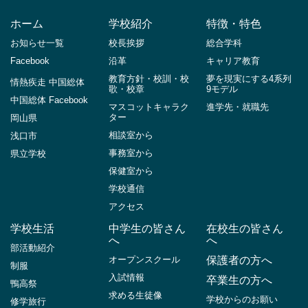
ホーム
学校紹介
特徴・特色
お知らせ一覧
校長挨拶
総合学科
Facebook
沿革
キャリア教育
教育方針・校訓・校
夢を現実にする4系列
情熱疾走 中国総体
歌・校章
9モデル
中国総体 Facebook
マスコットキャラク
進学先・就職先
ター
岡山県
相談室から
浅口市
事務室から
県立学校
保健室から
学校通信
アクセス
学校生活
中学生の皆さん
在校生の皆さん
へ
へ
部活動紹介
オープンスクール
保護者の方へ
制服
入試情報
卒業生の方へ
鴨高祭
求める生徒像
学校からのお願い
修学旅行