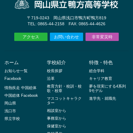
〒719-0243 岡山県浅口市鴨方町鴨方819
TEL: 0865-44-2158 FAX: 0865-44-4626
アクセス
お問い合わせ
非常変災時
ホーム
学校紹介
特徴・特色
お知らせ一覧
校長挨拶
総合学科
Facebook
沿革
キャリア教育
教育方針・校訓・校
夢を現実にする4系列
情熱疾走 中国総体
歌・校章
9モデル
中国総体 Facebook
マスコットキャラク
進学先・就職先
ター
岡山県
相談室から
浅口市
事務室から
県立学校
保健室から