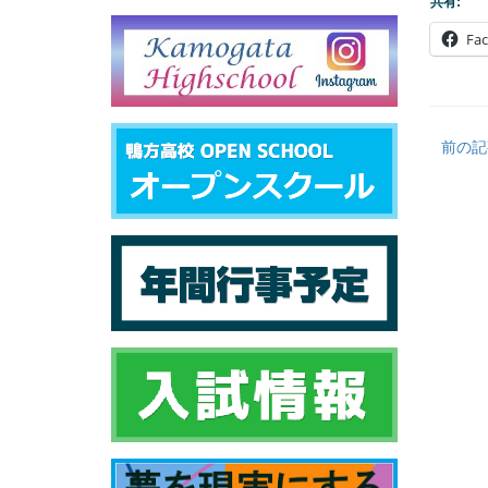
共有:
Fa
前の記