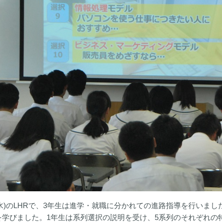
3(水)のLHRで、3年生は進学・就職に分かれての進路指導を行い
を学びました。1年生は系列選択の説明を受け、5系列のそれぞれの