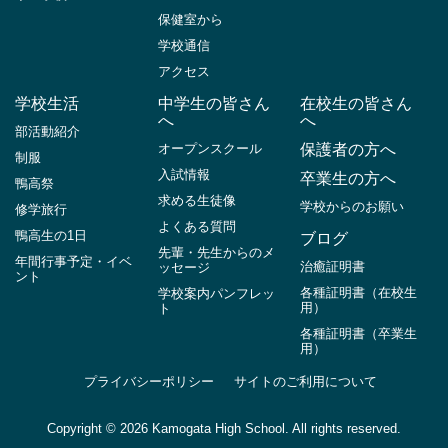
保健室から
学校通信
アクセス
学校生活
中学生の皆さん
在校生の皆さん
へ
へ
部活動紹介
オープンスクール
保護者の方へ
制服
入試情報
卒業生の方へ
鴨高祭
求める生徒像
学校からのお願い
修学旅行
よくある質問
鴨高生の1日
ブログ
先輩・先生からのメ
年間行事予定・イベ
治癒証明書
ッセージ
ント
各種証明書（在校生
学校案内パンフレッ
用）
ト
各種証明書（卒業生
用）
プライバシーポリシー
サイトのご利用について
Copyright ©
2026 Kamogata High School. All rights reserved.