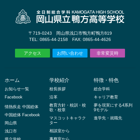
〒719-0243 岡山県浅口市鴨方町鴨方819
TEL: 0865-44-2158 FAX: 0865-44-4626
アクセス
お問い合わせ
非常変災時
ホーム
学校紹介
特徴・特色
お知らせ一覧
校長挨拶
総合学科
Facebook
沿革
キャリア教育
教育方針・校訓・校
夢を現実にする4系列
情熱疾走 中国総体
歌・校章
9モデル
中国総体 Facebook
マスコットキャラク
進学先・就職先
ター
岡山県
相談室から
浅口市
事務室から
県立学校