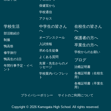
保健室から
学校通信
アクセス
学校生活
中学生の皆さん
在校生の皆さん
へ
へ
部活動紹介
オープンスクール
保護者の方へ
制服
入試情報
卒業生の方へ
鴨高祭
求める生徒像
学校からのお願い
修学旅行
よくある質問
鴨高生の1日
ブログ
先輩・先生からのメ
年間行事予定・イベ
治癒証明書
ッセージ
ント
各種証明書（在校生
学校案内パンフレッ
用）
ト
各種証明書（卒業生
用）
プライバシーポリシー
サイトのご利用について
Copyright ©
2026 Kamogata High School. All rights reserved.