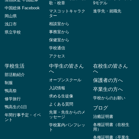
歌・校章
9モデル
中国総体 Facebook
マスコットキャラク
進学先・就職先
ター
岡山県
相談室から
浅口市
事務室から
県立学校
保健室から
学校通信
アクセス
学校生活
中学生の皆さん
在校生の皆さん
へ
へ
部活動紹介
オープンスクール
保護者の方へ
制服
入試情報
卒業生の方へ
鴨高祭
求める生徒像
学校からのお願い
修学旅行
よくある質問
鴨高生の1日
ブログ
先輩・先生からのメ
年間行事予定・イベ
治癒証明書
ッセージ
ント
各種証明書（在校生
学校案内パンフレッ
用）
ト
各種証明書（卒業生