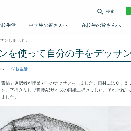
検索
学校生活
中学生の皆さんへ
在校生の皆さんへ
サンしました。
ンを使って自分の手をデッサ
0.21
学校生活
「素描」選択者が授業で手のデッサンをしました。画材には０．５
手を、下描きなしで直接A3サイズの用紙に描きました。それぞれ手
きました。