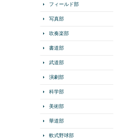
フィールド部
写真部
吹奏楽部
書道部
武道部
演劇部
科学部
美術部
華道部
軟式野球部