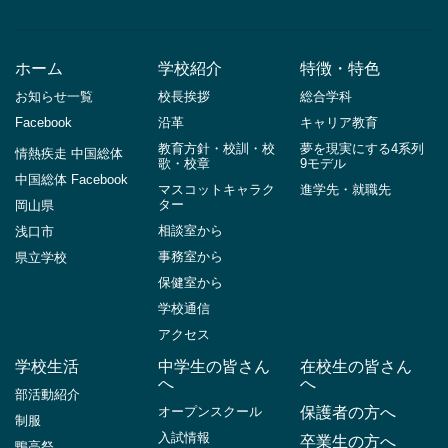
ホーム
学校紹介
特徴・特色
お知らせ一覧
校長挨拶
総合学科
Facebook
沿革
キャリア教育
教育方針・校訓・校
夢を現実にする4系列
情熱疾走 中国総体
歌・校章
9モデル
中国総体 Facebook
マスコットキャラク
進学先・就職先
ター
岡山県
相談室から
浅口市
事務室から
県立学校
保健室から
学校通信
アクセス
学校生活
中学生の皆さん
在校生の皆さん
へ
へ
部活動紹介
オープンスクール
保護者の方へ
制服
入試情報
卒業生の方へ
鴨高祭