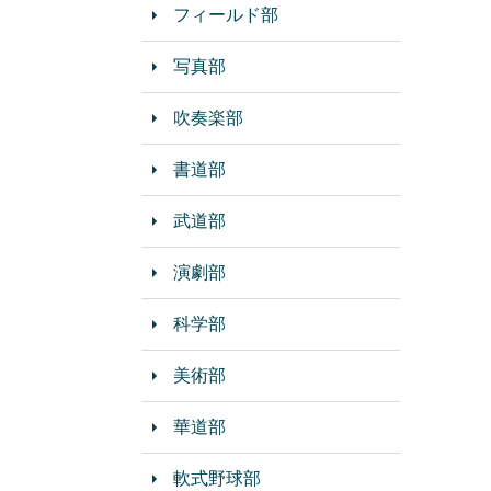
フィールド部
写真部
吹奏楽部
書道部
武道部
演劇部
科学部
美術部
華道部
軟式野球部