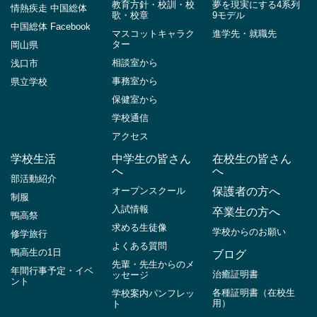
教育方針・校訓・校
夢を現実にする4系列
情熱疾走 中国総体
歌・校章
9モデル
中国総体 Facebook
マスコットキャラク
進学先・就職先
ター
岡山県
相談室から
浅口市
事務室から
県立学校
保健室から
学校通信
アクセス
学校生活
中学生の皆さん
在校生の皆さん
へ
へ
部活動紹介
オープンスクール
保護者の方へ
制服
入試情報
卒業生の方へ
鴨高祭
求める生徒像
学校からのお願い
修学旅行
よくある質問
鴨高生の1日
ブログ
先輩・先生からのメ
年間行事予定・イベ
治癒証明書
ッセージ
ント
各種証明書（在校生
学校案内パンフレッ
用）
ト