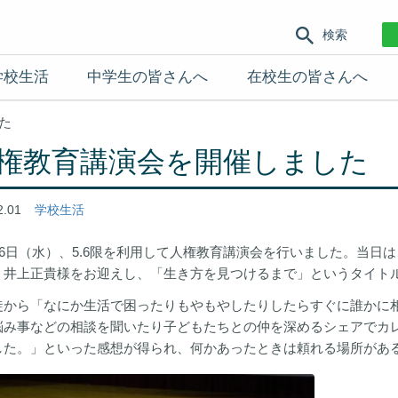
検索
学校生活
中学生の皆さんへ
在校生の皆さんへ
た
権教育講演会を開催しました
2.01
学校生活
月26日（水）、5.6限を利用して人権教育講演会を行いました。当
 井上正貴様をお迎えし、「生き方を見つけるまで」というタイト
から「なにか生活で困ったりもやもやしたりしたらすぐに誰かに相
悩み事などの相談を聞いたり子どもたちとの仲を深めるシェアでカ
した。」といった感想が得られ、何かあったときは頼れる場所があ