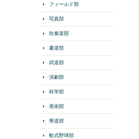
フィールド部
写真部
吹奏楽部
書道部
武道部
演劇部
科学部
美術部
華道部
軟式野球部