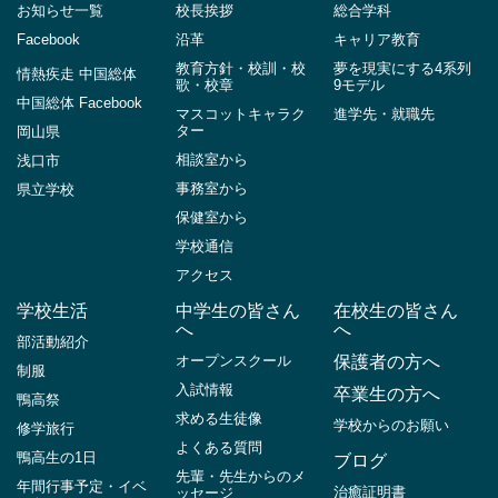
お知らせ一覧
校長挨拶
総合学科
Facebook
沿革
キャリア教育
教育方針・校訓・校
夢を現実にする4系列
情熱疾走 中国総体
歌・校章
9モデル
中国総体 Facebook
マスコットキャラク
進学先・就職先
ター
岡山県
相談室から
浅口市
事務室から
県立学校
保健室から
学校通信
アクセス
学校生活
中学生の皆さん
在校生の皆さん
へ
へ
部活動紹介
オープンスクール
保護者の方へ
制服
入試情報
卒業生の方へ
鴨高祭
求める生徒像
学校からのお願い
修学旅行
よくある質問
鴨高生の1日
ブログ
先輩・先生からのメ
年間行事予定・イベ
治癒証明書
ッセージ