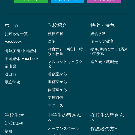
ホーム
学校紹介
特徴・特色
お知らせ一覧
校長挨拶
総合学科
Facebook
沿革
キャリア教育
教育方針・校訓・校
夢を現実にする4系列
情熱疾走 中国総体
歌・校章
9モデル
中国総体 Facebook
マスコットキャラク
進学先・就職先
ター
岡山県
相談室から
浅口市
事務室から
県立学校
保健室から
学校通信
アクセス
学校生活
中学生の皆さん
在校生の皆さん
へ
へ
部活動紹介
オープンスクール
保護者の方へ
制服