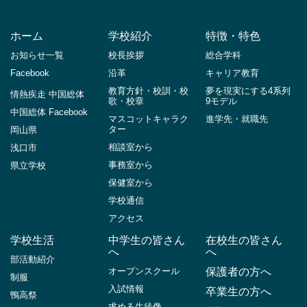
ホーム
学校紹介
特徴・特色
お知らせ一覧
校長挨拶
総合学科
Facebook
沿革
キャリア教育
教育方針・校訓・校
夢を現実にする4系列
情熱疾走 中国総体
歌・校章
9モデル
中国総体 Facebook
マスコットキャラク
進学先・就職先
ター
岡山県
相談室から
浅口市
事務室から
県立学校
保健室から
学校通信
アクセス
学校生活
中学生の皆さん
在校生の皆さん
へ
へ
部活動紹介
オープンスクール
保護者の方へ
制服
入試情報
卒業生の方へ
鴨高祭
求める生徒像