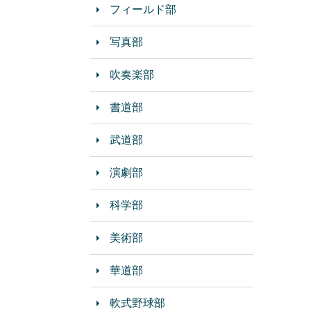
フィールド部
写真部
吹奏楽部
書道部
武道部
演劇部
科学部
美術部
華道部
軟式野球部