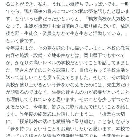
ることができ、私も、うれしい気持ちでいっぱいです。一昨
年から、鴨方高校の将来についての私の夢を話したと思いま
す。どういった夢だったかというと、「鴨方高校が人気校に
なって、生徒が授業中も全員前向きに取り組んでいて、放課
後も部・生徒会・委員会などで生き生きと活動している。」
という夢です。
今年度もまだ、その夢を頭の中に描いています。本校の教育
内容や施設・設備・立地条件などは、岡山県下でもすべて
が、かなりの高いレベルの学校だということを話してきまし
た。皆さんがそのことを認識して、自信をもって学校生活を
送ってほしいことも度々伝えてきました。そして、その鴨方
高校が盛り上がるという夢をかなえるためには、先生方だけ
が頑張るのではなく、生徒の皆さんの力が必要だということ
も理解してくれていると思います。そのことを少しずつかな
えるために、今年度、皆さんに取り組んでほしいことを話し
ます。昨年度の終業式にお話ししたように、「授業を大切
に」「授業以外の活にも積極的に乗り組む」ことをしながら
「夢を持つ」ということをお願いしたいと思います。本校で
行っている様々な体験や交流活動は県下でも、大変優れたキ