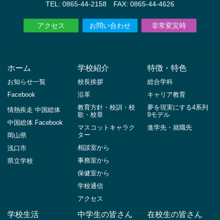
TEL: 0865-44-2158 FAX: 0865-44-4626
アクセス
お問い合わせ
非常変災時
ホーム
学校紹介
特徴・特色
お知らせ一覧
校長挨拶
総合学科
Facebook
沿革
キャリア教育
教育方針・校訓・校
夢を現実にする4系列
情熱疾走 中国総体
歌・校章
9モデル
中国総体 Facebook
マスコットキャラク
進学先・就職先
ター
岡山県
相談室から
浅口市
事務室から
県立学校
保健室から
学校通信
アクセス
学校生活
中学生の皆さん
在校生の皆さん