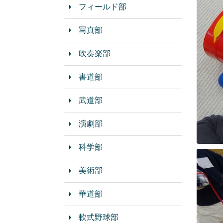
フィールド部
写真部
吹奏楽部
書道部
武道部
演劇部
科学部
美術部
華道部
軟式野球部