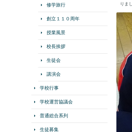
りま
修学旅行
創立１１０周年
授業風景
校長挨拶
生徒会
講演会
学校行事
学校運営協議会
普通総合系列
生徒募集