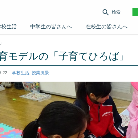
検索
学校生活
中学生の皆さんへ
在校生の皆さんへ
」
育モデルの「子育てひろば」
5.22
学校生活
,
授業風景