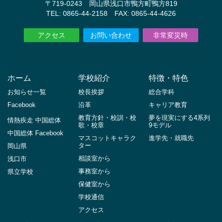
〒719-0243 岡山県浅口市鴨方町鴨方819
TEL: 0865-44-2158 FAX: 0865-44-4626
アクセス
お問い合わせ
非常変災時
ホーム
学校紹介
特徴・特色
お知らせ一覧
校長挨拶
総合学科
Facebook
沿革
キャリア教育
教育方針・校訓・校
夢を現実にする4系列
情熱疾走 中国総体
歌・校章
9モデル
中国総体 Facebook
マスコットキャラク
進学先・就職先
ター
岡山県
相談室から
浅口市
事務室から
県立学校
保健室から
学校通信
アクセス