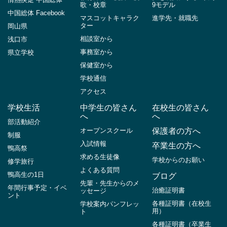
歌・校章
9モデル
中国総体 Facebook
マスコットキャラク
進学先・就職先
ター
岡山県
相談室から
浅口市
事務室から
県立学校
保健室から
学校通信
アクセス
学校生活
中学生の皆さん
在校生の皆さん
へ
へ
部活動紹介
オープンスクール
保護者の方へ
制服
入試情報
卒業生の方へ
鴨高祭
求める生徒像
学校からのお願い
修学旅行
よくある質問
鴨高生の1日
ブログ
先輩・先生からのメ
年間行事予定・イベ
治癒証明書
ッセージ
ント
各種証明書（在校生
学校案内パンフレッ
用）
ト
各種証明書（卒業生