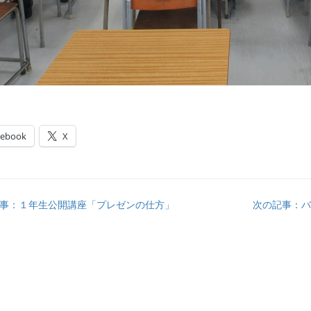
cebook
X
事：１年生公開講座「プレゼンの仕方」
次の記事：バ