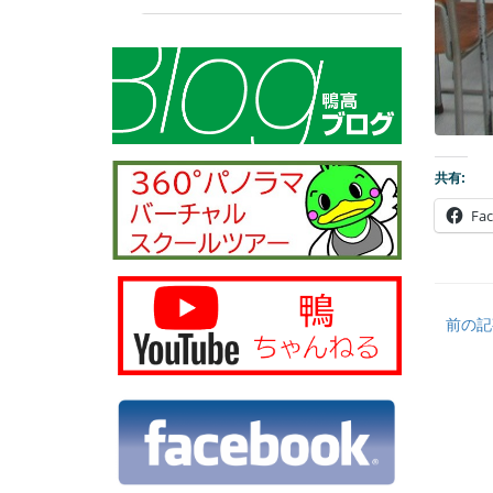
共有:
Fa
前の記