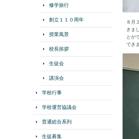
修学旅行
創立１１０周年
８月
きま
授業風景
とが
でき
校長挨拶
生徒会
講演会
学校行事
学校運営協議会
普通総合系列
生徒募集