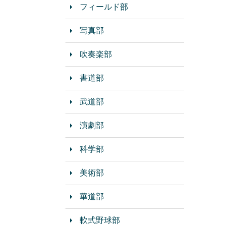
フィールド部
写真部
吹奏楽部
書道部
武道部
演劇部
科学部
美術部
華道部
軟式野球部