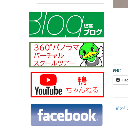
共有:
Fa
前の記