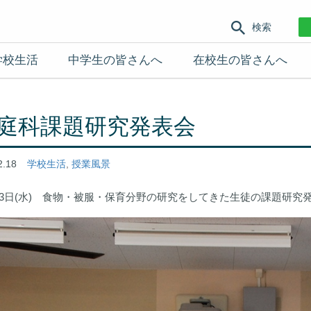
検索
学校生活
中学生の皆さんへ
在校生の皆さんへ
庭科課題研究発表会
2.18
学校生活
,
授業風景
月13日(水) 食物・被服・保育分野の研究をしてきた生徒の課題研究