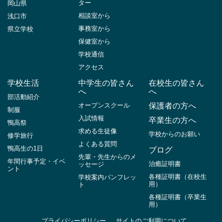
ター
岡山県
相談室から
浅口市
事務室から
県立学校
保健室から
学校通信
アクセス
学校生活
中学生の皆さん
在校生の皆さん
へ
へ
部活動紹介
オープンスクール
保護者の方へ
制服
入試情報
卒業生の方へ
鴨高祭
求める生徒像
学校からのお願い
修学旅行
よくある質問
鴨高生の1日
ブログ
先輩・先生からのメ
年間行事予定・イベ
治癒証明書
ッセージ
ント
各種証明書（在校生
学校案内パンフレッ
用）
ト
各種証明書（卒業生
用）
プライバシーポリシー
サイトのご利用について