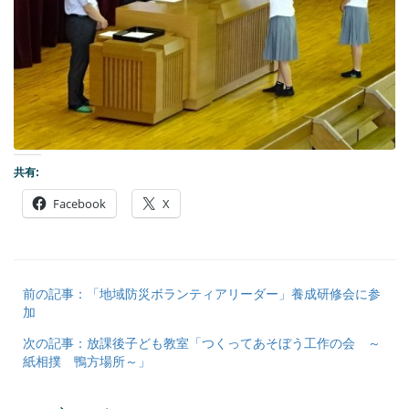
共有:
Facebook
X
前の記事：「地域防災ボランティアリーダー」養成研修会に参
加
次の記事：放課後子ども教室「つくってあそぼう工作の会 ～
紙相撲 鴨方場所～」