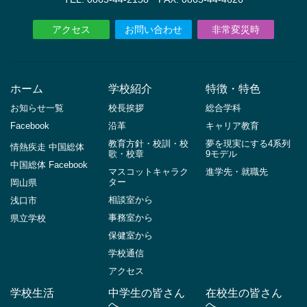
アクセス
お問い合わせ
非常変災時
ホーム
学校紹介
特徴・特色
お知らせ一覧
校長挨拶
総合学科
Facebook
沿革
キャリア教育
教育方針・校訓・校
夢を現実にする4系列
情熱疾走 中国総体
歌・校章
9モデル
中国総体 Facebook
マスコットキャラク
進学先・就職先
ター
岡山県
相談室から
浅口市
事務室から
県立学校
保健室から
学校通信
アクセス
学校生活
中学生の皆さん
在校生の皆さん
へ
へ