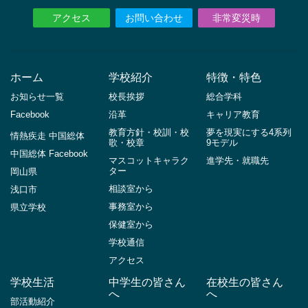
アクセス
お問い合わせ
非常変災時
ホーム
学校紹介
特徴・特色
お知らせ一覧
校長挨拶
総合学科
Facebook
沿革
キャリア教育
教育方針・校訓・校
夢を現実にする4系列
情熱疾走 中国総体
歌・校章
9モデル
中国総体 Facebook
マスコットキャラク
進学先・就職先
ター
岡山県
相談室から
浅口市
事務室から
県立学校
保健室から
学校通信
アクセス
学校生活
中学生の皆さん
在校生の皆さん
へ
へ
部活動紹介