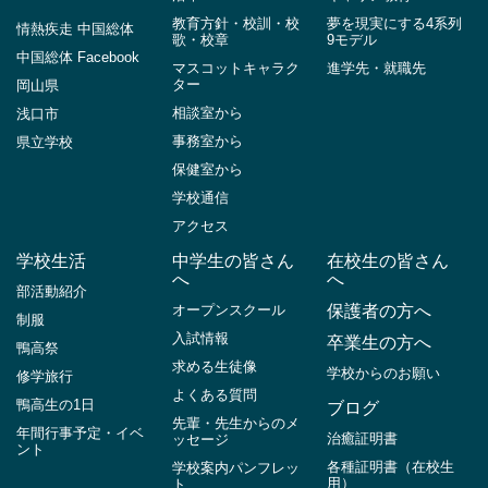
教育方針・校訓・校
夢を現実にする4系列
情熱疾走 中国総体
歌・校章
9モデル
中国総体 Facebook
マスコットキャラク
進学先・就職先
ター
岡山県
相談室から
浅口市
事務室から
県立学校
保健室から
学校通信
アクセス
学校生活
中学生の皆さん
在校生の皆さん
へ
へ
部活動紹介
オープンスクール
保護者の方へ
制服
入試情報
卒業生の方へ
鴨高祭
求める生徒像
学校からのお願い
修学旅行
よくある質問
鴨高生の1日
ブログ
先輩・先生からのメ
年間行事予定・イベ
治癒証明書
ッセージ
ント
各種証明書（在校生
学校案内パンフレッ
用）
ト