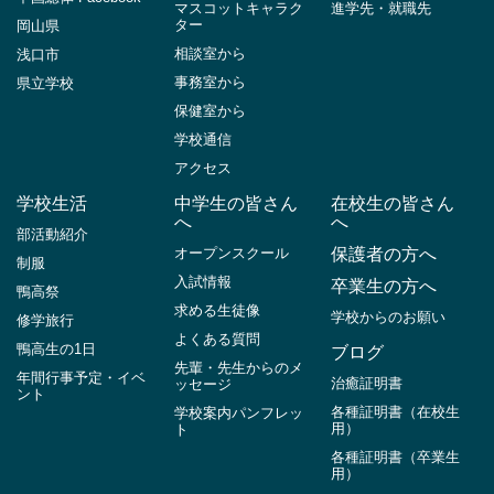
マスコットキャラク
進学先・就職先
ター
岡山県
相談室から
浅口市
事務室から
県立学校
保健室から
学校通信
アクセス
学校生活
中学生の皆さん
在校生の皆さん
へ
へ
部活動紹介
オープンスクール
保護者の方へ
制服
入試情報
卒業生の方へ
鴨高祭
求める生徒像
学校からのお願い
修学旅行
よくある質問
鴨高生の1日
ブログ
先輩・先生からのメ
年間行事予定・イベ
治癒証明書
ッセージ
ント
各種証明書（在校生
学校案内パンフレッ
用）
ト
各種証明書（卒業生
用）