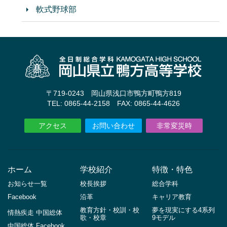
軟式野球部
〒719-0243 岡山県浅口市鴨方町鴨方819
TEL: 0865-44-2158 FAX: 0865-44-4626
アクセス
お問い合わせ
非常変災時
ホーム
学校紹介
特徴・特色
お知らせ一覧
校長挨拶
総合学科
Facebook
沿革
キャリア教育
教育方針・校訓・校
夢を現実にする4系列
情熱疾走 中国総体
歌・校章
9モデル
中国総体 Facebook