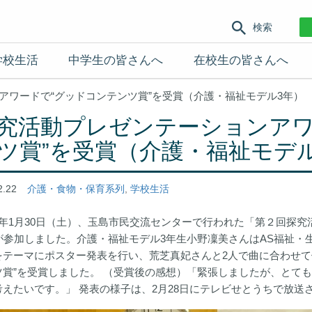
検索
学校生活
中学生の皆さんへ
在校生の皆さんへ
アワードで“グッドコンテンツ賞”を受賞（介護・福祉モデル3年）
究活動プレゼンテーションアワ
ツ賞”を受賞（介護・福祉モデ
2.22
介護・食物・保育系列
,
学校生活
3年1月30日（土）、玉島市民交流センターで行われた「第２回探究
組が参加しました。介護・福祉モデル3年生小野凜美さんはAS福祉
をテーマにポスター発表を行い、荒芝真妃さんと2人で曲に合わせて
ツ賞”を受賞しました。 （受賞後の感想）「緊張しましたが、とて
考えたいです。」 発表の様子は、2月28日にテレビせとうちで放送