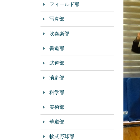
フィールド部
写真部
吹奏楽部
書道部
武道部
演劇部
科学部
美術部
華道部
軟式野球部