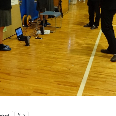
cebook
X