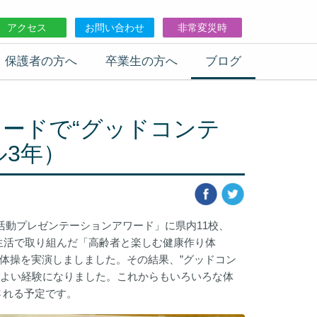
アクセス
お問い合わせ
非常変災時
保護者の方へ
卒業生の方へ
ブログ
ードで“グッドコンテ
ル3年）
活動プレゼンテーションアワード」に県内11校、
・生活で取り組んだ「高齢者と楽しむ健康作り体
体操を実演しましました。その結果、”グッドコン
もよい経験になりました。これからもいろいろな体
される予定です。