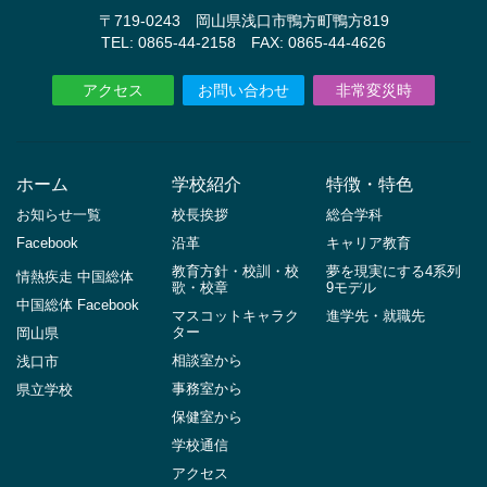
〒719-0243 岡山県浅口市鴨方町鴨方819
TEL: 0865-44-2158 FAX: 0865-44-4626
アクセス
お問い合わせ
非常変災時
ホーム
学校紹介
特徴・特色
お知らせ一覧
校長挨拶
総合学科
Facebook
沿革
キャリア教育
教育方針・校訓・校
夢を現実にする4系列
情熱疾走 中国総体
歌・校章
9モデル
中国総体 Facebook
マスコットキャラク
進学先・就職先
ター
岡山県
相談室から
浅口市
事務室から
県立学校
保健室から
学校通信
アクセス