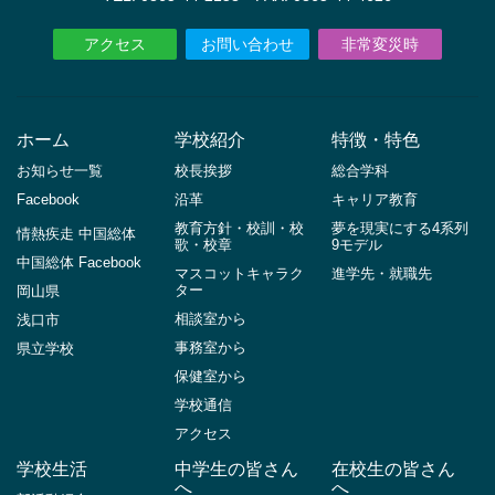
アクセス
お問い合わせ
非常変災時
ホーム
学校紹介
特徴・特色
お知らせ一覧
校長挨拶
総合学科
Facebook
沿革
キャリア教育
教育方針・校訓・校
夢を現実にする4系列
情熱疾走 中国総体
歌・校章
9モデル
中国総体 Facebook
マスコットキャラク
進学先・就職先
ター
岡山県
相談室から
浅口市
事務室から
県立学校
保健室から
学校通信
アクセス
学校生活
中学生の皆さん
在校生の皆さん
へ
へ