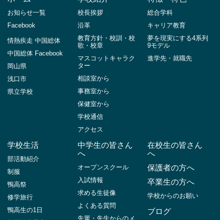
お知らせ一覧
校長挨拶
総合学科
Facebook
沿革
キャリア教育
教育方針・校訓・校
夢を現実にする4系列
情熱疾走 中国総体
歌・校章
9モデル
中国総体 Facebook
マスコットキャラク
進学先・就職先
ター
岡山県
相談室から
浅口市
事務室から
県立学校
保健室から
学校通信
アクセス
学校生活
中学生の皆さん
在校生の皆さん
へ
へ
部活動紹介
オープンスクール
保護者の方へ
制服
入試情報
卒業生の方へ
鴨高祭
求める生徒像
学校からのお願い
修学旅行
よくある質問
鴨高生の1日
ブログ
先輩・先生からのメ