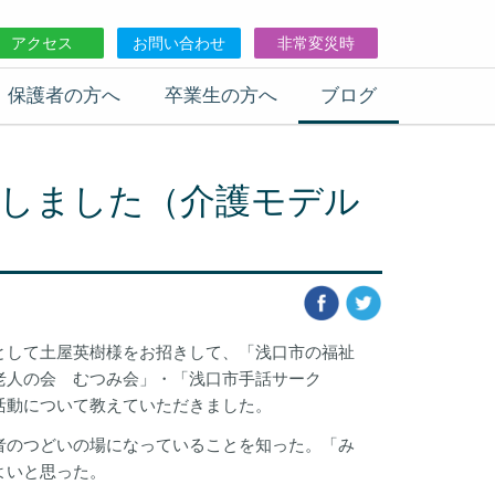
アクセス
お問い合わせ
非常変災時
保護者の方へ
卒業生の方へ
ブログ
講しました（介護モデル
として土屋英樹様をお招きして、「浅口市の福祉
老人の会 むつみ会」・「浅口市手話サーク
活動について教えていただきました。
者のつどいの場になっていることを知った。「み
よいと思った。