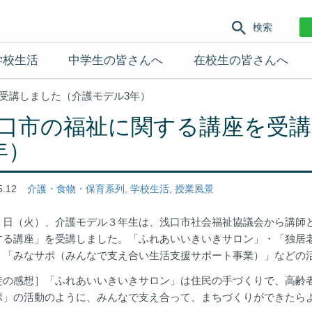
検索
学校生活
中学生の皆さんへ
在校生の皆さんへ
受講しました（介護モデル3年）
口市の福祉に関する講座を受
年）
5.12
介護・食物・保育系列
,
学校生活
,
授業風景
２日（火）、介護モデル３年生は、浅口市社会福祉協議会から講師
する講座」を受講しました。「ふれあいいきいきサロン」・「独居
・「みなサポ（みんなで支え合い生活支援サポート事業）」などの
徒の感想］「ふれあいいきいきサロン」は住民の手づくりで、高齢
ポ」の活動のように、みんなで支え合って、まちづくりができたら