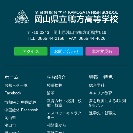
〒719-0243 岡山県浅口市鴨方町鴨方819
TEL: 0865-44-2158 FAX: 0865-44-4626
アクセス
お問い合わせ
非常変災時
ホーム
学校紹介
特徴・特色
お知らせ一覧
校長挨拶
総合学科
Facebook
沿革
キャリア教育
教育方針・校訓・校
夢を現実にする4系列
情熱疾走 中国総体
歌・校章
9モデル
中国総体 Facebook
マスコットキャラク
進学先・就職先
ター
岡山県
相談室から
浅口市
事務室から