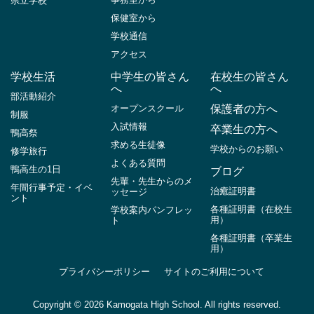
県立学校
保健室から
学校通信
アクセス
学校生活
中学生の皆さん
在校生の皆さん
へ
へ
部活動紹介
オープンスクール
保護者の方へ
制服
入試情報
卒業生の方へ
鴨高祭
求める生徒像
学校からのお願い
修学旅行
よくある質問
鴨高生の1日
ブログ
先輩・先生からのメ
年間行事予定・イベ
治癒証明書
ッセージ
ント
各種証明書（在校生
学校案内パンフレッ
用）
ト
各種証明書（卒業生
用）
プライバシーポリシー
サイトのご利用について
Copyright ©
2026 Kamogata High School. All rights reserved.