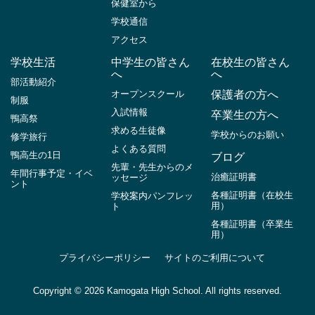
保健室から
学校通信
アクセス
学校生活
中学生の皆さん
在校生の皆さん
へ
へ
部活動紹介
オープンスクール
保護者の方へ
制服
入試情報
卒業生の方へ
鴨高祭
求める生徒像
学校からのお願い
修学旅行
よくある質問
鴨高生の1日
ブログ
先輩・先生からのメ
年間行事予定・イベ
治癒証明書
ッセージ
ント
各種証明書（在校生
学校案内パンフレッ
用）
ト
各種証明書（卒業生
用）
プライバシーポリシー
サイトのご利用について
Copyright ©
2026 Kamogata High School. All rights reserved.